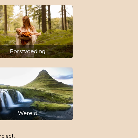
Borstvoeding
Wereld
.
roject