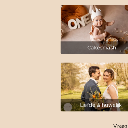
Cakesmash
Liefde & huwelijk
V
raag